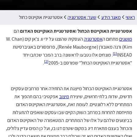
ראשי
מאגר הידע
שער: אסטרטגיה
אסטרטגיית אוקיינוס כחול
אסטרטגיית האוקיינוס הכחול
ו
אסטרטגיית האוקיינוס האדום
הם
מושגים
מתחום ה
אסטרטגיה
העסקית שהוצגו על ידי וו. צ'אן קים (W. Chan
Kim) ורנה מאובורן (Renée Mauborgne), פרופסורים באוניברסיטת
]
1
[
INSEAD
. מונחים אלו נטבעו לראשונה ברב המכר שכתבו יחד
]
2
[
"אסטרטגיית האוקיינוס הכחול" שפורסם ב-2005
.
אסטרטגיית האוקיינוס הכחול מייצגת את החתירה אחר מרחבים עסקיים
חדשים, שדות בלתי חרושים, שיצירת
מיצוב
אפקטיבי בהם תהפוך את
המתחרים ללא רלוונטיים. לעומת זאת, אסטרטגיית האוקיינוס האדום
מתייחסת לתחרות במרחב השוק הקיים שבו עסקים שואפים להתעלות
בביצועים שלהם על אלו של המתחרים. המטאפורה של האוקיינוס האדום
והכחול בעצם מתארת דיג במקום שטרם דגו בו, ועל כן המים עדיין צלולים,
ואילו האוקיינוס האדום הוא זה שכולם כבר ממצים את משאבי הדגה ולכן