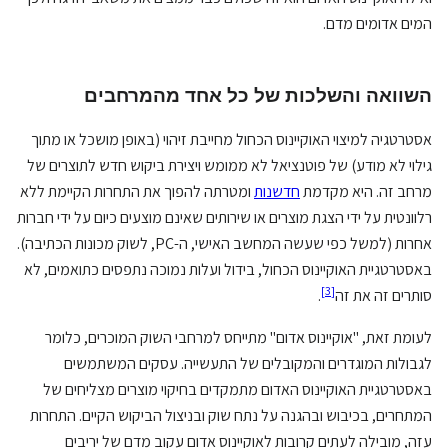
המים אדומים מדם.
השוואה והשלכות של כל אחד מהמרחבים
אסטרטגיה למיצוי האוקיינוס הכחול מחייבת זיהוי (באופן מושכל או מתוך
גילוי לא מודע) של פוטנציאל לא ממומש ויצירת ביקוש חדש לתוצרים של
מרחב זה. היא מקדמת
חדשנות
ומטרתה להפוך את התחרות הקיימת ללא
רלוונטית על ידי הצגת מוצרים או שירותים שאינם מוצעים כיום על ידי חברות
אחרות (למשל כפי שעשה המחשב האישי, ה-PC, לשוק מכונות הכתיבה).
באסטרטגיית האוקיינוס הכחול, בידול ועלות נמוכה נתפסים כתואמים, לא
]
3
[
סותרים זה את זה
.
לעומת זאת, "אוקיינוס אדום" מתייחס למרחבי השוק המוכרים, כלומר
לגבולות המוגדרים והמקובלים של התעשייה. עסקים המשתמשים
באסטרטגיית האוקיינוס האדום מתמקדים בחיקוי מוצרים מצליחים של
המתחרים, בכיבוש ובהגנה על נתח שוק ובניצול הביקוש הקיים. התחרות
עזה, מובילה לעתים קרובות לאוקיינוס אדום עקוב מדם של יריבים