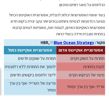
הנלחמים על מאגר רווחים מתכווץ.
בעוד ששתי האסטרטגיות יכולות להצליח, אסטרטגיית האוקיינוס הכחול
מציעה הזדמנויות לצמיחה ורווחים גבוהים יותר עקב יצירת ביקוש חדש.
אסטרטגיות האוקיינוס האדום, לעומת זאת, מאופיינות לעתים קרובות
בתחרות מוגברת וירידה בשולי הרווח.
מקור: HBR,
Blue Ocean Strategy
אסטרטגיית אוקיינוס אדום
אסטרטגיית אוקיינוס כחול
תחרות על השוק הקיים
תחרות על שווקים חדשים
לנצח בתחרות
להפוך את התחרות ללא רלוונטית
מיצוי של הביקוש הקיים
לייצר ולתפוס ביקושים חדשים
פריצה של הטרייד-אוף בין ערך
טרייד-אוף בין ערך ומחיר
ומחיר
יישור של כל מערכת המאמצים
יישור של כל מערכת המאמצים
של החברה לקידום של בידול
של החברה בבחירה האסטרטגית