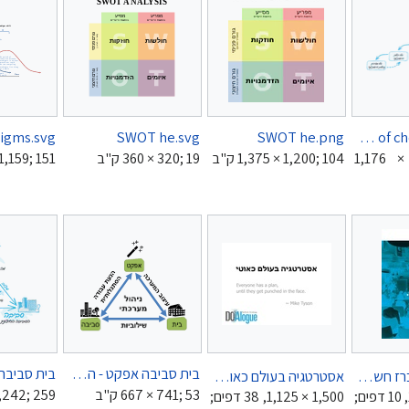
SWOT he.svg
SWOT he.png
Cascade of choices he.png
‪1,176 ×
‪1,375 × 1,200‬; 104 ק"ב
‪360 × 320‬; 19 ק"ב
‪× 1,159‬; 151
בית סביבה אפקט - המודל השלם.svg
אסטרטגיה - מכרז חשכל - דואלוג - 2021.pdf
אסטרטגיה בעולם כאוטי.pdf
‪667 × 741‬; 53 ק"ב
‪ 1,242‬; 259
1,239 × 1,752, 10 דפים;
1,500 × 1,125, 38 דפים;