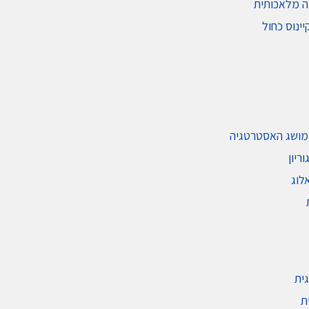
ה מלאכותית
ינוס כחול
מושג האסטרטגיה
ריון
לוג
ית
ת