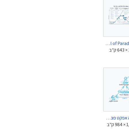
The Rise and Fall of Paradigms.svg
643  ק"ב
בית סביבה אפקט פונט עברי.png
984 × ק"ב