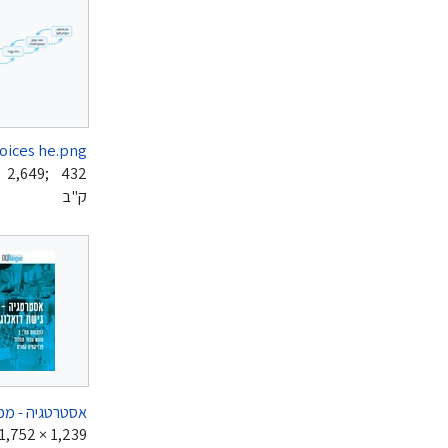
 2,649‬; 432
ק"ב