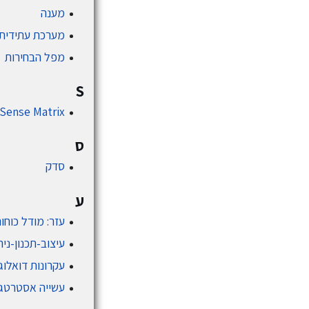
מענה
מערכת עתידית
מפל הבחירות
S
Sense Matrix
ס
סדק
ע
עזר: מודל כוחו
עיצוב-תכנון-ניה
עקרונות דואלו
עשייה אסטרטג