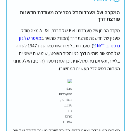
המקרה של מעבדות דל כסביבה מעודדת חדשנות
פורצת דרך
מקרה הבוחן של מעבדות Bell של חברת AT&T מציג מודל
מעניין של חדשנות פורצת דרך (המודל מתואר ב
מאמר של ג'ון
גרטנר ב-NYT
). מעבדות בל אחראיות מאז שנת 1947 לשורה
של המצאות פורצות דרך כמו הסיב האופטי, שימושים יישומיים
בלייזר, תאי אנרגיה סלולארית וכן הטרנזיסטור (הרכיב האלקטרוני
המהווה בסיס לכל תעשיית המחשוב).
מבנה
המעבדות
במנהטן,
1936.
כיום
מרכז
אמנים
מאחורי המעבדה יוצאת הדופן הזו התקיימה משנה סדורה של איך