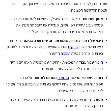
אורגני. ניתן לשרטט מספר היבטים המסייעים לכך שבתוך הסביבה זו
תצמח החדשנות המצופה:
אמון ופתיחות
- האמון באדם הפועל, והפתיחות להעלות רעיונות
שנשמעים בתחילה לא ישימים, מגדילה את היצע הרעיונות ואת
האפשרות שמי מהם יבחר כדי להיות מקודם בפועל.
ריבוי של דמויות וזוויות שונות ומרחב שיח פורה בניהם
- הדמויות
השונות המביאות
אופקים
שונים מאפשרות מיצוי של ידע שונה לפתרון
בעיות וכן מרחב ליצירת
תובנות
חדשנות.
חיכוך
עם העבודה הממשית
- החיכוך עם הבעיות והאתגרים מוליד
רעיונות כמו גם כלי פעולה להתמודדות עמם.
רוחב תיאורטי המאשר
התמרה
מתחום לתחום
- אלטרנטיבות
תפיסתיות ומעשיות מאפשרות לתקוף בעיות ידועות מכיוונים חדשים וכך
לייצר שינוי מהותי בדרכי הפעולה.
מסוגלות
- תחושה של הפועלים ונוגעים בדבר לפיה אפשר להצליח
בניסיון לעשות דברים אחרת.