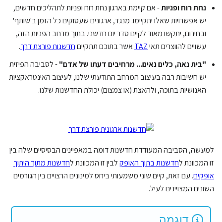
נחת רוח ופניות
- אם קיימת בארגון נחת רוח ופניות לתהליכים חדשים,
יש אפשרויות שאלו יתקיימו. מנגד, ארגונים שעסוקים כל הזמן ב'שותף'
ובחירום, יתקשו מאוד לקיים סדר יום חדשני. בתוך מרחב הפניות הזה,
עשויים להווצרים תאי
TAZ
אשר בתוכם תתקיים
חדשנות פורצת דרך
.
"בית נאה, כלים נאים... מרחיבים דעתו של אדם"
- לסביבה הפיזית
יש חשיבות רבה בעיצוב המרחב התודעתי שלנו, לעיצוב האינטראקציות
האנושיות בתוכה, ולהאצת (או צמצום) יכולת החדשנות שלנו.
למעשה, הסביבה המעודדת חדשנות דומה במאפיינים הבסיסיים שלה בין
זו המכוונת ל
חדשנות בתוך האופק
לבין זו המכוונת ל
חדשנות מתוך היתוך
אופקים
. עם זאת, קיים שוני משמעותי ביחס למינונים הרצויים בין הגורמים
השונים המצויינים לעיל.
דוגמה