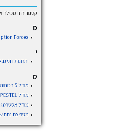
קטגוריה זו מכילה את 6 הדפים המוצגים להלן, ומכילה בסך־הכול 
D
uption Forces
י
יתרונותיו ומגבלו
מ
מודל 5 הכוחות של פורטר
מודל PESTEL
מודל אסטרטגי
מטריצת נתח ש