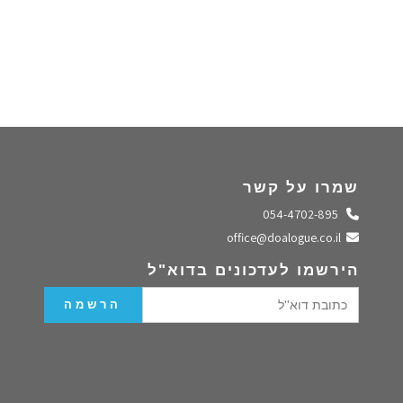
שמרו על קשר
התקשרו אלינו
054-4702-895
שלחו מייל
office@doalogue.co.il
הירשמו לעדכונים בדוא"ל