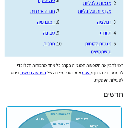
פוליטיקה
מגמות כלכליות
מקומיות וגלובליות
חברה אזרחית
רגולציה
דמוגרפיה
תחרות
סביבה
מגמות לקוחות
תרבות
ומשתמשים
רצוי להבין את השפעות המגמות בקרב כל אחד מהכוחות הללו כדי
להמנע ככל הניתן מ
היסט
אסטרטגי ומיצירה של
הפתעה בסיסית
ביחס
לפעילות העסקית.
תרשים
Over
-
marke
t
סביבה
דמוגרפיה
In
-
market
תרבות