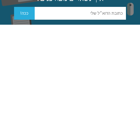
טכנולוגיית בשלבי מו״פ הופכות לחלק אינטגרלי מפעילות השוק
ככה!
כאשר הן הופכות לטכנולוגיות בשלבי ייצור
.
הכלכלה הגלובלית משפיעה על הכלכלה המקומית ועל התחרות
בענף
.
הפוליטיקה והמצב הסביבתי משפיעות על הרגולציה
(ובעקיפין גם
על התנהלות הלקוחות).
כל אלו מהווים תשתית הכרחית בבחינת אפשרויות הפעולה של המוצר או
החברה במרכז.
עזר לשימוש במודל
לטובת שימוש מהיר במודל יצרנו טבלה בעלת שני חלקים: כוחות שיבוש
גנריים (שמפורטים להלן) וכוחות ייחודיים (שיש למלא עבור כל חברה).
מעבר לעזר מודל כוחות השיבוש >