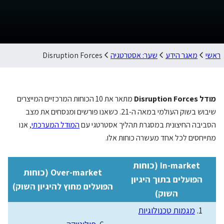
ראשי
מאגר הידע
שער: אסטרטגיה
Disruption Forces
מודל Disruption Forces
מתאר את 10 הכוחות המרכזיים המייצרים
שיבוש בשוק העולמי במאה ה-21. כשאנו פורשים ומנסחים את מצב
הסביבה החיצונית במסגרת תהליך אסטרטגי עם
המודל המערכתי
, אנו
מתייחסים לכל אחד מעשרה כוחות אלו.
In-market (כוחות
Over-market (כוחות
הפועלים בתוך היגיון
הפועלים מחוץ להיגיון השוק)
השוק)
מגמות טכנולוגיות