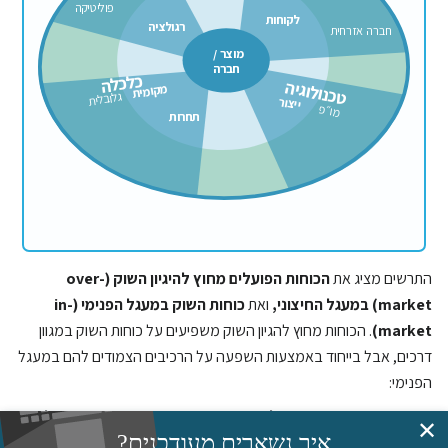
פוליטיקה
לקוחות
רגולציה
חברה
אזרחית
מוצר
/
חברה
כלכלה
מקומית
טכנולוגיה
גלובלית
ייצור
מו״פ
תחרות
התרשים מציג את
הכוחות הפועלים מחוץ להיגיון השוק (over-
market) במעגל החיצוני,
ואת
כוחות השוק במעגל הפנימי (in-
market)
. הכוחות מחוץ להגיון השוק משפיעים על כוחות השוק במגוון
דרכים, אבל בייחוד באמצעות השפעה על הרכיבים הצמודים להם במעגל
הפנימי:
תרבות, דמוגרפיה ופעילות חברה אזרחית משפיעה ישירות על
✕
איך נשארים מעודכנים?
התנהלות הלקוחות
(ובעקיפין גם על פוליטיקה וכלכלה)