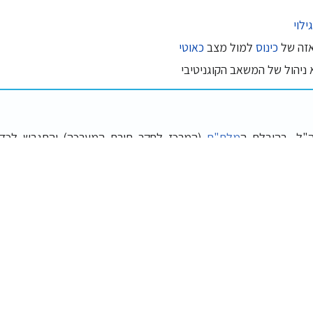
גילוי
אזה של
כינוס
למול מצב
כאוטי
ניהול של המשאב הקוגניטיבי
"ל, בהובלת ה
מלת"ם
(המרכז לחקר תורת המערכה) והתגבש לכדי 
הפעלה חדשה לצה"ל בשנים 2003-2006, הובל על ידי קבוצה של 'משוגעים 
 בסיסי. ללא קשר לדיון האם תורת ההפעלה החדשה היתה חיונית, האופן 
בי הוביל לכך שרבים לא השלימו את הלמידה שנדרשה. בשל כך,
יים שדיברו את השפה החדשה למול איים של השפה הישנה ורבים שהתנ
ד לפעול. בשל כך, הבעיות שהתגלו בצה"ל במהלך מלחמת לבנון הובי
שים וחזרה למוכר, ללא בחינה מהותית של הגישה החדשה. רק לאחר 
 לשלוב ולצמוח באופן זהיר יותר.
ה