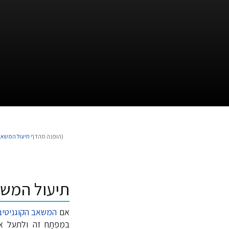
(הופנה מהדף
תיעול המשאב 
קפיצה
קפיצה
לניווט
לחיפוש
תיעול המשא
אם
המשאב הקוגניטיב
במִפְתַח זה ולתעל 