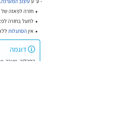
- ע"ע
עיצוב המערכה
.
חזרה לפאזה של
לתעל בחזרה לפ
אין
הסתגלות
ללא 
דוגמה
התהליך שעבר צה
כולו לתהליך שינוי
המשאב הקוגניטי
המשותפת (נוצרו א
והצבא התקשה מאו
של הכיוונים החד
השינוי ההוא הורשו
עלות ההמר