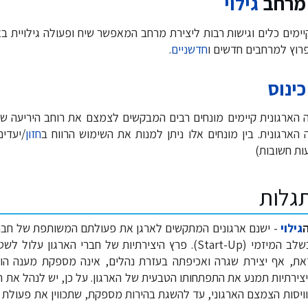
 מרחב
גילוי
יימים כלים וגישות רבות ליצירת מרחב המאפשר שיח ופעולה גילויית ב
רוץ למרחבים חדשים ו
חדשניים
.
כינוס
הארגונית קיימים מונחים רבים המבקשים לצמצם את רוחב היריעה של
הארגונית. בין מונחים אלו ניתן למנות את השימוש הרווח ב
חזון
/יעדי
עות חשובות)
גלות
גילוי
- ישנם ארגונים המתקשים לארגן את פעולתם המשותפת של חבריה
ניתן למנות ארגונים בשלב המיזמי (Start-Up). פרץ היצירתיות של חברי הא
את, אף יצירת שגרה ואכיפתה בעזרת נהלים, אינה מספקת מענה הו
יצירתיות תמנע את התפתחותו הטבעית של הארגון. על כן, יש לנהל את 
וויסות הצמצם הארגוני, עד להשגת בהירות מספקת, שתכווין את פעולת ה