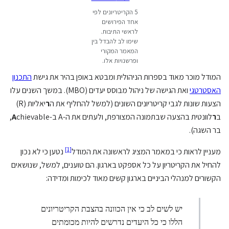
5 הקריטריונים לפי
אחד הפירושים
לראשי התיבות.
שימו לב להבדל בין
המאמר המקורי
ופרשנויות אלו.
המודל מוכר מאוד בספרות הניהולית ומבטא באופן בהיר את גישת
התכנון
האסטרטגי
ואת הגישה של ניהול מבוסס יעדים (MBO). במשך השנים עלו
הצעות שונות לגבי קריטריונים השונים (למשל להחליף את ה
ר
יאליות (R)
ב
ר
לוונטית בהצעה שבתמונה המצורפת, ולעתים את ה-A ב-
A
chievable,
בר השגה).
]
1
[
מעניין לראות כי במאמר המציג לראשונה את המודל
נטען כי לא נכון
להחיל את הקריטריון על כל אספקט בארגון. הם טוענים, למשל, שנושאים
הקשורים למנהלי הביניים בארגון קשים מאוד לכימות ומדידה:
יש לשים לב כי אין הכוונה בהצבת הקריטריונים
הללו כי כל היעדים נדרשים להיות מכומתים