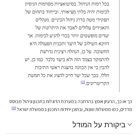
בכל רמות הניהול. בסיטואציות מסוימות הניסיון
לכימות יהיה בלתי מציאותי, ובייחוד בתחום של
תפקידי מטה בדרג ניהול הביניים. מנהלים
ותאגידים עלולים לאבד את היתרונות של
יעדים מופשטים יותר בכדי להגיע לכימות. אך
דווקא השילוב של היעד ותכנית הפעולה היא
החשובה. על כן, הנהלה רצינית נדרשת
להתמקד בצמד הזה ולא ביעד בלבד. כמו כן, יש
להבין כי אין הכוונה בהצגת ראשי התיבות
הללו, בכך שכל יעד חייב להציג את כל חמשת
]
2
[
הקריטריונים.
כך או כך, הרעיון אומץ בהרחבה במערכת הדוגלות בתכנון וניהול מבוסס
]
3
[
מדדים, כמו ממשלות שונות, ובתוכן יחידות התכנון בממשלת ישראל.
ביקורת על המודל