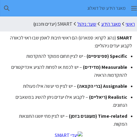
מאגר הידע של דואלוג
חיפו
ראשי
מאגר הידע
שער: ניהול
SMART (יעדים ותכנון)
SMART
(נהוג לקרוא: סמארט) הם ראשי תיבות לאופן שבו ראוי לכאורה
לקבוע יעדים ניהוליים:
Specific (ספיציפיים)
- יש לציין תחום ממוקד להתקדמות
Measurable (מדידים)
– יש לכמת או לפחות להציע אינדיקטורים
להתקדמות הראויה
Assignable (ברי הקצאה)
– יש לציין מי יעשה אילו פעולות
Realistic (ריאליים)
– לקבוע אילו יעדים ניתן להשיג במשאבים
הנתונים.
Time-related (מעוגנים בזמן)
– יש לציין מתי יושגו התוצאות
המקוות.