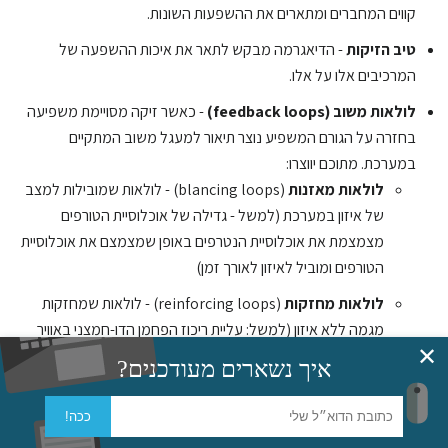
קווים המחברים ומתארים את ההשפעות השונות.
טיב הזיקות
- הדיאגרמה מבקש לתאר את איכות ההשפעה של
המרכיבים אלו על אלו.
לולאות משוב (feedback loops)
- כאשר זיקה מסויימת משפיעה
בחזרה על הגורם המשפיע נוצר תיאור למעגל משוב המתקיים
במערכת. מתוכם יווצרו:
לולאות מאזנות
(blancing loops) - לולאות שמובילות למצב
של איזון במערכת (למשל - גדילה של אוכלוסיית הטורפים
מצמצמת את אוכלוסיית הנטרפים באופן שמצמצם את אוכלוסיית
הטורפים ומוביל לאיזון לאורך זמן)
לולאות מחזקות
(reinforcing loops) - לולאות שמחזקות
מגמה ללא איזון (למשל: עליית ריכוז הפחמן הדו-חמצני באוויר
✕
מוביל להתחממות שמובילה למדבור באופן שפוגע בצמחים
איך נשארים מעודכנים?
המפרקים פחמן דו חמצני).
ככה!
דוגמה: הקשר בין מספר הרכבים