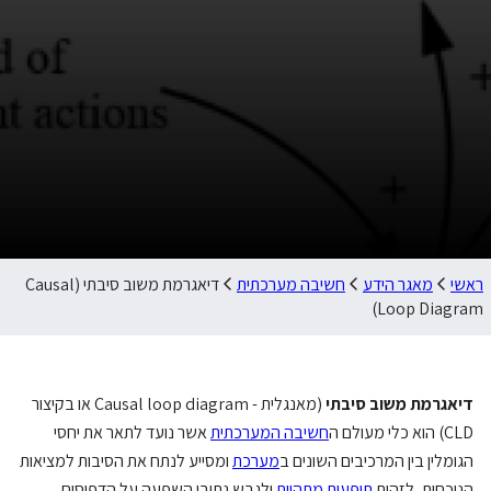
ראשי
מאגר הידע
חשיבה מערכתית
דיאגרמת משוב סיבתי (Causal
Loop Diagram)
דיאגרמת משוב סיבתי
(מאנגלית - Causal loop diagram או בקיצור
CLD) הוא כלי מעולם ה
חשיבה המערכתית
אשר נועד לתאר את יחסי
הגומלין בין המרכיבים השונים ב
מערכת
ומסייע לנתח את הסיבות למציאות
הנוכחית, לזהות
תופעות מתהוות
ולגבש נתיבי השפעה על הדפוסים