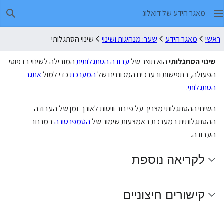
מאגר הידע של דואלוג
חיפו
ראשי
מאגר הידע
שער: מנהיגות ושינוי
שינוי הסתגלותי
שינוי הסתגלותי
הוא תוצר של
עבודה הסתגלותית
המובילה לשינוי בדפוסי
הפעולה, בתפישות ובערכים המכוננים של
המערכת
כדי למול
אתגר
הסתגלותי
.
השינוי ההסתגלותי מצריך על פי רוב וויסות לאורך זמן של העבודה
ההסתגלותית במערכת באמצעות שימור של
הטמפרטורה
במרחב
העבודה.
לקריאה נוספת
קישורים חיצוניים