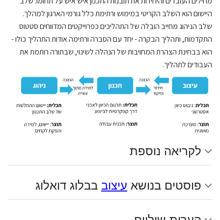
מחילים העובדים והיחידות את תובנות התכנון איש איש על תחומו. שלב
היישום הוא השלב הקריטי במימוש ורתימת כלל גורמי הארגון למהלך.
שלב הניהוג מחייב הובלה של התהליכים כפרוייקטים המדווחים סטטוס
התקדמות, ותהליך הבקרה - יחד עם הסברה ורתימה אודות התהליך כולו -
הוא בבחינת הצהרת המחויבות של הנהלה לשינוי, שבתורה רותמת את
העבודים לתהליך.
לקריאה נוספת
פוסטים בנושא
עיצוב
בבלוג דואלוג
הערות שוליים