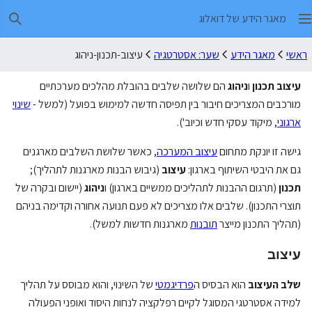
מאגר הידע של דואלוג
חיפו
ראשי
מאגר הידע
שער: אסטרטגיה
עיצוב-תכנון-ניהוג
עיצוב
תכנון
ו
ניהוג
הם שלושה שלבים בהובלת מהלכים מערכתיים
מורכבים המצריכים חיבור בין תפיסה חדשה למימוש בפועל (למשל -
שינוי
ארגוני
, מיקוד עסקי חדש וכיוב').
גישה זו יונקת מתחום
עיצוב המערכה
, כאשר שלושת השלבים מארגנים
גם את היבטי השיתוף בארגון:
עיצוב
(גיבוש הבנות מארגנות לתהליך);
תכנון
(תרגום ההבנות לתהליכים ממשיים בארגון) ו
ניהוג
(יישום ובקרה של
תוצרי התכנון). שלבים אלו מצריכים לא פעם תנועה אחורה וקדימה בניהם
(תהליך התכנון מייצר
תובנות
מארגנות חדשות למשל).
עיצוב
שלב העיצוב
הוא הבסיס ה
פרדיגמטי
של השינוי, והוא מבוסס על תהליך
למידה אסטרטגי המסוגל לקיים רפלקציה לנחות היסוד ואופני הפעולה