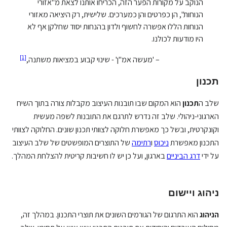
הנוקב על מקורות הפער הזה, הכריחו אותנו לצאת מ"אזורי
הנוחות", הן כפרטים והן כמערכים. שלישית, רק היציאה מאזורי
הנוחות הללו אפשרה לחשוף ולדון בהנחות יסוד שחלקן אף לא
היו מודעות לכולנו.
]
1
[
– 'מעשה אמ"ן' - שינוי קבוע במציאות משתנה,‏
תכנון
שלב ה
תכנון
הוא המקום שבו תובנות העיצוב מקבלות צורה בתוך השיח
הארגוני-ניהולי. שלב זה נדרש לתרגם את התובנות לשפה מעשית
וקונקרטית, ובשל כך מאפשרת חלוקה לצוותי תכנון שונים. החלוקה לצוותי
התכנון מאפשרת
ניכוס
ו
רתימה
של התוצרים המופשטים של שלב העיצוב
על ידי
דרג הביניים
בארגון, ועל כן יש לו חשיבות קריטית להצלחת המהלך.
ניהוג ויישום
הניהוג
הוא התרגום של הגורמים השונים את תוצרי התכנון. במהלך זה,