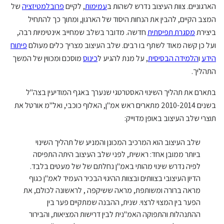
הארגוניים. צוות העיצוב נדרש לשהות ב
עמימות
, לקיים
פרובלמטיזציה
של
המצב הקיים, להבין את הנחות היסוד של הארגון, ומתוך כך להתחיל
ביצירת
מסגרת תפיסתית
חדשה. מדובר בשלב שמחייב אינטימיות רבה,
ועל כן קשה מאוד לשתף בו רבים. שלב העיצוב מצריך כלים מעולם
פיתוח
הידע
ו
הלמידה הבסיסית
, על מנת להגיע ל
כינוס
מוסכם ומכווין של המשך
התהליך.
בתארם את תהליך השינוי האסטרטגי שנערך באגף המודיעין בצה"ל
בשנים 2010-2014 מתארים ראש אמ"ן, האלוף כוכבי, ואל"מ אורטל את
תוצרי שלב העיצוב באופן מדוייק:
שלב העיצוב הוא המרכיב המכונן והמניע של תהליך השינוי
ביותר ממובן אחד: ראשית, לפני שלב העיצוב היתה התפיסה
לפיה נדרש שינוי מהותי באמ"ן נחלתם של של מעטים בלבד.
הדיון העיצובי בצוותים ובצוות ההיגוי הבכיר העמיד לאמ"ן כגוף
מראה ברורה ומשותפת, מראה ששיקפה , לראשונה לכולם, את
הפער בין המצוי לרצוי. שנית, ההבנה שמתקיים פער בין
ההתנהלות והתפוקה האמ"נית לבין דרישות המציאות, והבירור