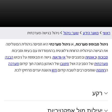
ראשי
מאגר הידע
שער: ניהול
ניהול בגישה מערכתית
ניהול מבוסס מערכות
, או
ניהול מערכתי
היא תפיסה ניהולית המשלימה
את הגישה הניהולית הרווחת ורלוונטית בהתמודדות עם בעיות וסביבות
סבוכות
ו
כאוטיות
ובמצבים של
אי-וודאות
. גישה זו מבוססת על גיבוש
הבנה
מערכתית
של הסביבה ושל
מיצובו
של הארגון בתוכה תוך קידום
מערכה
ה
רותמת
שותפים רבים לטובת קידום
חזון
והשגת יעדים מרחיקי לכת.
רקע
יעילות מול אפקטיביות