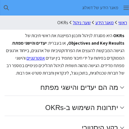
מאגר הידע של דואלוג
חיפו
ראשי
מאגר הידע
שער: ניהול
OKRs
OKRs
היא מסגרת לניהול ותכנון המייצגת את ראשי תיבות של
Objectives and Key Results,
או בעברית:
יעדים והישגי מפתח
.
הגישה המבקשת להעצים את הפרודוקטיביות של ארגונים, בייחוד ארגונים
הממוקדים בפיתוח על ידי חיבור מתמיד בין יעדים
אסטרטגיים
והישגי
מפתח מדידים. הגישה מהווה תשתית לניהול תהליכים פנימיים במספר רב
של חברות טכנולוגיות, בתוכן גוגל, לינקדאין וחברות סטרט-אפ רבות.
מה הם יעדים והישגי מפתח
יתרונות השימוש ב-OKRs
רקע היסטורי