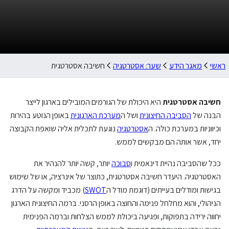
ראשי
מאגר הידע
שער: אסטרטגיה
חשיבה אסטרטגית
חשיבה אסטרטגית
היא היכולת של הגורמים המובילים בארגון לייצר
הבנה של
הסביבה החיצונית
ושל ה
מערכת הארגונית
באופן הנוטע בהירות
וכיווניות במערכת כולה. ה
אסטרטגיה
נוגעת לתכלית אליה שואפת הקבוצה
יחד, אשר אותה הם מבקשים לממש.
ככל שהסביבה נהיית דינאמית ו
סבוכה
יותר, קשה יותר להנהיר את
האסטרטגיה. היעדר חשיבה אסטרטגית, כתוצר של אינרציה, או של שימוש
בגישות ומודלים בעייתים (דוגמת מודל ה
SWOT
) מכביד ומקשה על הדרג
הניהולי, והוא מחלחל פנימה והחוצה באופן הרסני. ברמה החיצונית הארגון
יחווה ירידה בתפוקות, ופגיעה ביכולת לממש הצלחות וברמה הפנימית