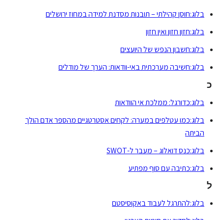
בלוג:חוסן קהילתי – תובנות מסדנת למידה במחוז ירושלים
בלוג:חזון חזון ואין חזון
בלוג:חשבון הנפש של היועצים
בלוג:חשיבה מערכתית באי-וודאות: הערך של מודלים
כ
בלוג:כדורגל: ממלכת אי הוודאות
בלוג:כמו עטלפים במערה: לקחים אסטרטגיים מהספר אדם הולך
הביתה
בלוג:כנס דואלוג – מעבר ל-SWOT
בלוג:כתיבה עם סוף מפתיע
ל
בלוג:להתרגל לעבוד באקוסיסטם