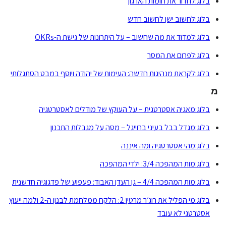
בלוג:לחדור את חומות הארגון
בלוג:לחשוב ישן לחשוב חדש
בלוג:למדוד את מה שחשוב – על היתרונות של גישת ה-OKRs
בלוג:לפרום את המסר
בלוג:לקראת מנהיגות חדשה: העימות של יהודה ויוסף במבט הסתגלותי
מ
בלוג:מאגיה אסטרטגית – על העוקץ של מודלים לאסטרטגיה
בלוג:מגדל בבל בעיני ברוייגל – מסה על מגבלות התכנון
בלוג:מהי אסטרטגיה ומה איננה
בלוג:מות המהפכה 3/4: ילדי המהפכה
בלוג:מות המהפכה 4/4 – גן העדן האבוד: פעפוע של פדגוגיה חדשנית
בלוג:מי הפליל את רוג׳ר מרטין 2: הלקח ממלחמת לבנון ה-2 ולמה ייעוץ
אסטרטגי לא עובד