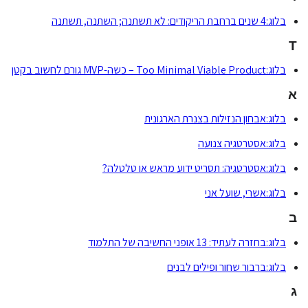
בלוג:4 שנים ברחבת הריקודים: לא תשתנה; השתנה, תשתנה
T
בלוג:Too Minimal Viable Product – כשה-MVP גורם לחשוב בקטן
א
בלוג:אבחון הנזילות בצנרת הארגונית
בלוג:אסטרטגיה צנועה
בלוג:אסטרטגיה: תסריט ידוע מראש או טלטלה?
בלוג:אשרי, שועל אני
ב
בלוג:בחזרה לעתיד: 13 אופני החשיבה של התלמוד
בלוג:ברבור שחור ופילים לבנים
ג