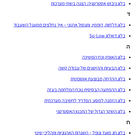
בלוג:גיבוש אסטרטגיה: הצגה בשתי מערכות
ד
בלוג:דו"חות, דופמין, ותגמול ארגוני – איך נחלצים ממעגל השעבוד
בלוג:דואלוג So-Low
ה
בלוג:האופק וכח המשיכה
בלוג:הבעיות וההישגים של עבודה קשה
בלוג:ההדחה מבוצעת אוטומטית
בלוג:ההפתעה הבסיסית נוכח המלחמה בעזה
בלוג:הזמנה למסע: המדריך לחשיבה מערכתית
בלוג:השקר הגדול של התכנון האסטרטגי
ח
בלוג:חג מועד ונופל – השגרות הארגוניות ותהליכי שינוי