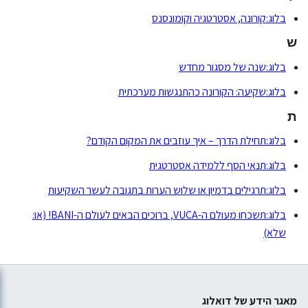
בלוג:קורונה, אסטרטגיה וקומונסנס
ש
בלוג:שנה של מסגור מחדש
בלוג:שקיעה: הקורונה כהתנגשות מערכתית
ת
בלוג:תחילת הדרך – איך עוזבים את המקום הקודם?
בלוג:תנאי הסף ללמידה אסטרטגית
בלוג:תרגילים בדמיון או שלוש הערות בתגובה לעשר השקיעות
בלוג:תשכחו מעולם ה-VUCA, ברוכים הבאים לעולם ה-BANI! (או:
שלא)
מאגר הידע של דואלוג