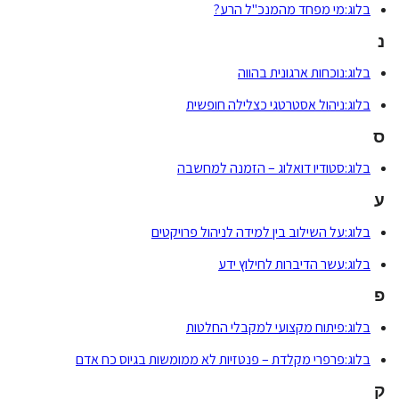
בלוג:מי מפחד מהמנכ"ל הרע?
נ
בלוג:נוכחות ארגונית בהווה
בלוג:ניהול אסטרטגי כצלילה חופשית
ס
בלוג:סטודיו דואלוג – הזמנה למחשבה
ע
בלוג:על השילוב בין למידה לניהול פרויקטים
בלוג:עשר הדיברות לחילוץ ידע
פ
בלוג:פיתוח מקצועי למקבלי החלטות
בלוג:פרפרי מקלדת – פנטזיות לא ממומשות בגיוס כח אדם
ק