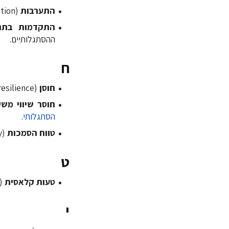
התערבות
(Intervention) - פעולה או סדרה של פעולות המיועדות להניע את התהליך ההסתגלותי.
התקדמות בתה
ההסתגלותיים.
ח
חוסן
(resilience) - היכולת של יחידים ושל המערכת לשאת חוסר איזון לאורך זמן.
חוסר שיווי מש
הסתגלותי
.
טווח הסמכות
(scope of authority) - סך הכלים והיכולות שמנהיג יכול להפעיל מתוך
ט
טעות קלאסית
(classic error) - התייחסות
י