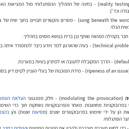
(reality testing) - בחינה של התהליך ההסתגלותי מול המציאות
ודה וכד').
(song beneath the words) - מסרים והקשרים חבויים בתוך 
שיח הגלוי.
(technical problem) - בעיה שהארגון למד ויודע כיצד להתמודד 
בסוגיות מהותיות.
ה
(modulating the provocation) - חלק ממנגנוני
העלאת הטמפר
פרובוקציות מחושבות. מאחר והפרובוקציות נשחקות תוך כדי השימוש 
שות הן על ידי שימוש בפרובוקטורים שונים (מ
סיעות
שונות) והן
בהצפ
גר הסתגלותי.
הפילים בחדר
י