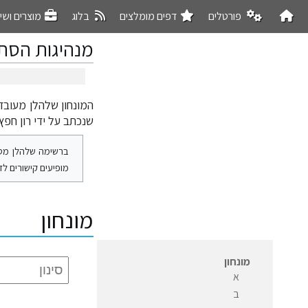
פורטלים
דפים מומלצים
בלוג
מוצרים ושי
מנהיגות הסתג
המונחון שלהלן מעובד מתוך רשימת
קפיצה
קפיצה
לניווט
לחיפוש
שנכתב על ידי רון חפץ 
ברשימה שלהלן מספר
מופיעים קישורים לד
מונחון
מונחון
א
ב