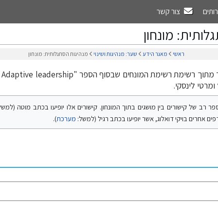
רותים
צור קשר
לותית: מונחון
ראשי
מאגר הידע
שער: מנהיגות ושינוי
מנהיגות הסתגלותית: מונחון
 רשימת המונחים שבסוף הספר "The Practice of Adaptive leadership"
ומרטי לינסקי.
 רב של קישורים בין מושגים בתוך המונחון. קישורים אלו יופיעו בכתב מוטה (למש
פים אחרים בויקי דואלוג, אשר יופיעו בכתב רגיל (למשל:
מערכת
).