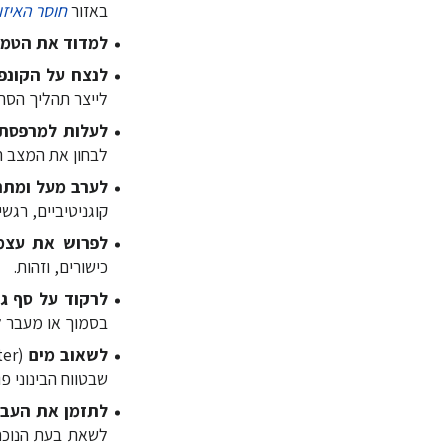
באזור
חוסר האיזו
למדוד את הטמפ
לנצח על הקונפ
לייצר תהליך הסתג
לעלות למרפסת
לבחון את המצב הנ
לערב מעל ומתח
קוגניטיביים, רגשי
לפרוש את עצמ
כישורים, וזהות.
לרקוד על סף ג
בסמוך או מעבר ל
לשאוב מים
שבטווח הבינוני פו
לתזמן את העבו
לשאת בעת הנוכחי