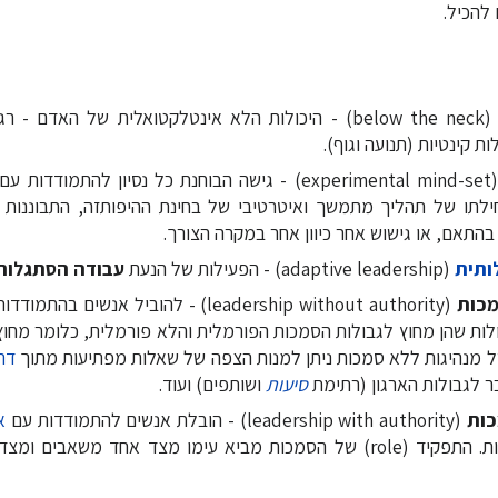
להכיל.
(below the neck) - היכולות הלא אינטלקטואלית של האדם - 
ות קינטיות (תנועה וגוף).
(experimental mind-set) - גישה הבוחנת כל נסיון להתמ
ילתו של תהליך מתמשך ואיטרטיבי של בחינת ההיפותזה, התבוננות 
תאם, או גישוש אחר כיוון אחר במקרה הצורך.
ותית
(adaptive leadership) - הפעילות של הנעת
עבודה הסתגלות
מכות
(leadership without authority) - להוביל אנשים בהתמודדות עם
ולות שהן מחוץ לגבולות הסמכות הפורמלית והלא פורמלית, כלומר מחוץ 
ל מנהיגות ללא סמכות ניתן למנות הצפה של שאלות מפתיעות מתוך
דרג
 לגבולות הארגון (רתימת
סיעות
ושותפים) ועוד.
כות
(leadership with authority) - הובלת אנשים להתמודדות עם
א
פוזיציה של סמכות. התפקיד (role) של הסמכות מביא עימו מצד אחד משאב