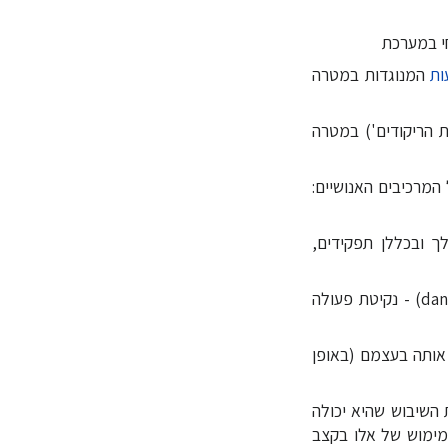
י במערכת
ות
המנוגדות במטרה
ח ('רחבת הריקודים') במטרה
engagin) - הכנסת כלל המרכיבים האנושיים:
לות שלך ובכללן תפקידים,
(dancing on the edge of your scope of authority) - נקיטת פעולה
שות אותה בעצמם (באופן
ומידת השיבוש שהיא יכולה
מימוש של אלו בקצב