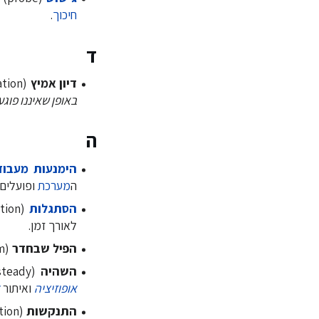
חיכוך
.
ד
דיון אמיץ
(courageous conversation)
באופן שאיננו פוג
ה
הימנעות מעבוד
ה
מערכת
ופועלים 
הסתגלות
לאורך זמן.
הפיל שבחדר
(elephant in the room) - סוגיה משמעותית וידועה שאיננה מדוברת בצורה גלויה.
השהיה
(Holding steady) - המתנה לעיתוי הנכון לפעולה, לאור מכלול שיקולים הנוגעים ל
אופוזיציה
ואיתור
התנקשות
(assassination) - ניטרול והשתקה של עמדה המנוגדת לאחד הצדדים.