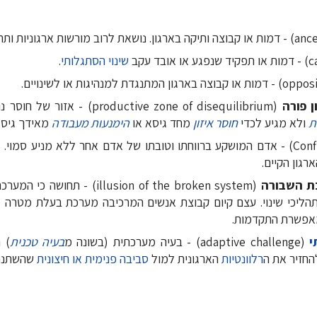
שינוי הסתגלותי
.
ן פורה
(productive zone of disequilibrium) - אזור של חוסר נוחות ארגוני המאפשר
ת
ולא מגיע לכדי
חוסר איזון
מחד גיסא או
הימנעות מעבודה
מאידך גיסא
(Confidant) - אדם המושקע ברווחתו וטובתו של אדם אחר ללא מניע סמוי
גון הקיים.
ת השבורה
(illusion of the broken system) -
הליכי שינוי. עצם קיום קבוצת אנשים המרכיבה מערכת בעלת מטרה
אפשרת התקדמות.
י
(adaptive challenge) - בעיה מערכתית (בשונה מ
בעיה טכנית
) 
החזיר את ה
רלוונטיות
הארגונית למול
סביבה פנימית או חיצונית
שהשתנת