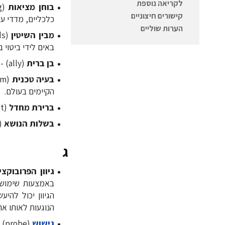
לקריאה נוספת
בוחן מציאות
קישורים חיצוניים
כלכליים, מדדי עב
הערות שוליים
מבין השיטין
באים לידי ביטוי ב
בן ברית
(ally) - חבר בקהילה המהווה שותף ובן ברית בנושא מסוים בתהליך.
בעיה טכנית
הקיימים בעולם.
ברירת מחדל
(default) - הדרך המקובלת לתגובה או לפתרון בעיות במערכת.
בשלות הנושא
(ripeness of an issue) - מידת המוכנות של בעלי העניין לקיים דיון 
ג
גיוון הפרובוקצי
באמצעות שימוש ב
הגיוון יכול להיע
הנוגעות לאותו את
גישוש
(probe) - כדי לחוש מערכת מורכבת ולהבין את הקירות הסמויים ו