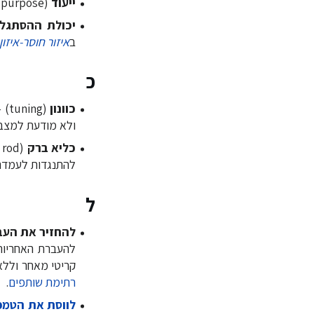
ייעוד
(purpose) - המטרה הכוללת של הארגון הנותנת הקשר לסך הפעילויות שלו.
יכולת ההסתגלו
ב
איזור חוסר-איזון
כ
כוונון
(g
ולא מודעת למצבי
כליא ברק
להתנגדות לעמדה מ
ל
להחזיר את העבו
להעברת האחריות 
קריטי מאחר וללא
רתימת שותפים
.
לווסת את הטמפ