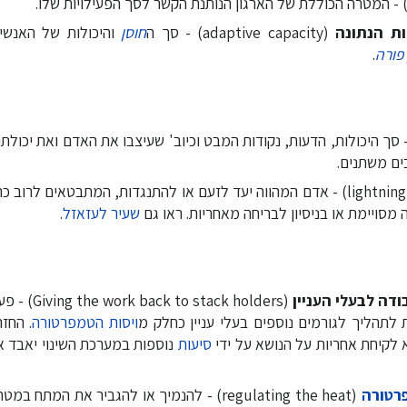
ת הנתונה
(adaptive capacity) - סך ה
חוסן
והיכולות של האנשי
 פורה
.
tunin) - סך היכולות, הדעות, נקודות המבט וכיוב' שעיצבו את האדם ואת יכול
ם משתנים.
(lightning rod) - אדם המהווה יעד לזעם או להתנגדות, המתבטאים לרו
סויימת או בניסיון לבריחה מאחריות. ראו גם
שעיר לעזאזל
.
דה לבעלי העניין
(tack holders
לתהליך לגורמים נוספים בעלי עניין כחלק מ
ויסות הטמפרטורה
. החז
 לקיחת אחריות על הנושא על ידי
סיעות
נוספות במערכת השינוי יאבד אנ
רטורה
(regulating the heat) - להנמיך או להגביר את המת