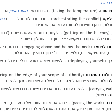
ן הפורה
.
רטורה
(taking the temperature) - הערכת מצב
חוסר האיזון
הנוכח
ליקט
(orchestrating the conflict) - תכנון והובלת תהליך בין ה
סיע
לותי בו הן מחוייבות לפתור בעצמן את המתחים.
(getting on the balcony) - לקיחת מרחק מהנעשה בשט
וכחי ולגבש תובנות שקשה לייצר תוך כדי התהליך השוטף.
ת לצוואר
(g above and below the neck
ים, אינסטינקטיביים, תלויי-ניסיון וכד' לתוך התהליך ההסתגלותי.
ך
(deploying yourself) - לעשות שימוש מודע בכלל היכו
בולות הסמכות
גבולות הפורמליים והבלתי פורמליים של מה שמצופה ממך לעשות.
(carrying water) - לעשות עבודה עבור אחרים כאשר הם נדרשים לע
גע בשינוי).
דה
(pacing the work) - לחוש את מידת החוסן של המערכת, 
ת, ולאור זאת לפרק את האתגר ההסתגלותי למרכיבים קטנים יותר ו