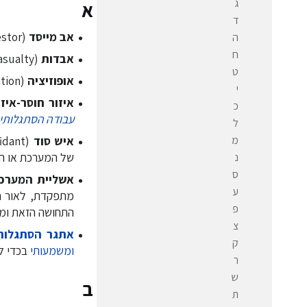
ג
א
ד
אב מייסד
(ancestor) - דמות או קבוצה ותיקה בארגון. נושאת לרוב מורשות ארגוניות ותרבותיות.
ה
ח
אבדות
(casualty) - דמות או תפקיד שנפגע או אובד עקב
ט
אופוזיציה
(opposition) - דמות או קבוצה בארגון המתנגדת למנהיגות או לשינויים.
י
איזור חוסר-איזו
כ
עבודה הסתגלותי
ל
מ
איש סוד
של המערכת או האר
נ
ס
אשליית המערכ
ע
מתפקדת, לאור ת
פ
התחושה הזאת ומ
צ
אתגר הסתגלות
ק
ומשמעותי
בכדי ל
ר
ש
ב
ת