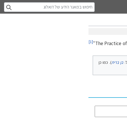
]
1
[
ל:
בן ברית
). כמו כן