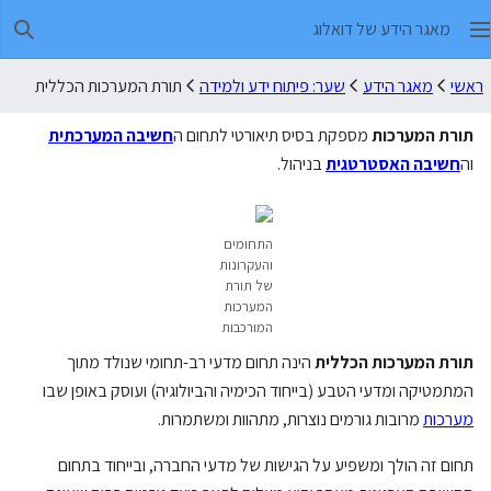
מאגר הידע של דואלוג
חיפו
ראשי
מאגר הידע
שער: פיתוח ידע ולמידה
תורת המערכות הכללית
תורת המערכות
מספקת בסיס תיאורטי לתחום ה
חשיבה המערכתית
וה
חשיבה האסטרטגית
בניהול.
התחומים
והעקרונות
של תורת
המערכות
המורכבות
תורת המערכות הכללית
הינה תחום מדעי רב-תחומי שנולד מתוך
המתמטיקה ומדעי הטבע (בייחוד הכימיה והביולוגיה) ועוסק באופן שבו
מערכות
מרובות גורמים נוצרות, מתהוות ומשתמרות.
תחום זה הולך ומשפיע על הגישות של מדעי החברה, ובייחוד בתחום