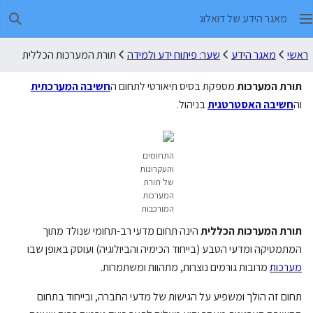
מאגר הידע של דואלוג
חיפו
ראשי
מאגר הידע
שער: פיתוח ידע ולמידה
תורת המערכות הכללית
תורת המערכות
מספקת בסיס תיאורטי לתחום ה
חשיבה המערכתית
וה
חשיבה האסטרטגית
בניהול.
התחומים
והעקרונות
של תורת
המערכות
המורכבות
תורת המערכות הכללית
הינה תחום מדעי רב-תחומי שנולד מתוך
המתמטיקה ומדעי הטבע (בייחוד הכימיה והביולוגיה) ועוסק באופן שבו
מערכות
מרובות גורמים נוצרות, מתהוות ומשתמרות.
תחום זה הולך ומשפיע על הגישות של מדעי החברה, ובייחוד בתחום