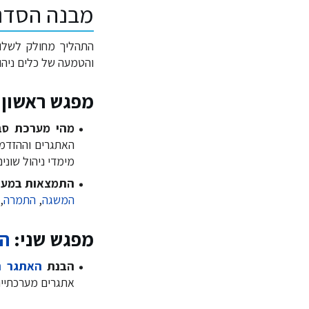
מבנה הסדנ
והטמעה של כלים ניהול
מפגש ראשון:
מהי מערכת סב
האתגרים וההזדמנו
מימדי ניהול שונים
התמצאות במער
המשגה
,
התמרה
,
מפגש שני:
הנ
הבנת
האתגר ה
אתגרים מערכתיים
פיתוח ידע ככלי