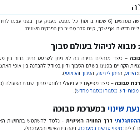
ה
התהליך מחולק לשלושה מפגשים (6 שעות ברוטו). כל מפגש מעניק ערך בפני ע
יים חדשים. אף שכך, קיים סדר מחייב בין הפרקים השונים:
 מבוא לניהול בעולם סבוך
וכה
– כיצד מנהלים בזירה בה לא ניתן לשרטט נתיב ברור בין פ
יות הקרויים בפנינו בעולם הסבוך ודיון במודל להבחנה בין אופי האתגר
:
הידוע
, ה
ניתן לידיעה
, ה
סבוך
ו
הכאוטי
).
כת סבוכה
– כיצד מפיקים ידע ניהולי רלוונטי מתוך שגרת הפעולה (כ
מפות ידע
:
מסגור ומסגור מחדש
).
עת שינוי
במערכת סבוכה
הסתגלותי
דרך החוויה האישית
- נלמד להשתמש בתחושות האיש
 (כלים:
מיפוי סדקים במערכת
, זיקה בין האישי והמערכתי).
 ליצירת שיתופי פעולה מערכתיים
– מסגור מחדש של אתגר מיי