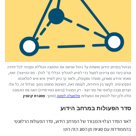
הניהול במרחב הידוע מושתת על ניהול שרואה את התמונה הכוללת ומבהיר לכל יחידה
וגורם כיצד הם צריכים לפעול כדי לסייע לתהליך הכללי (ר' להלן - פס ההייצור). זאת,
מאחר והידע מאורגן, מוסדר ומקוטלג, ולאור כך ניתן לשייך איש איש למלאכתו
הספיציפית. לקשר בין היחידות, לעומת זאת, חשיבות פחותה בתוך מכלול זה. כל אלו
יוצרים מבנה קלאסי של פס ייצור - רק המנהל (בראש הפירמידה) רואה את התמונה
כולה ולכן יכול להכווין את הפעולות
מלמעלה למטה
(מתוך:
מסגרת קינפין
סדר הפעולות במרחב הידוע
לאור הסדר הגלוי והמבורר של המרחב הידוע, סדר הפעולות הרלוונטי
בהתמודדות עם סוגיות מן הסוג הזה הינו: