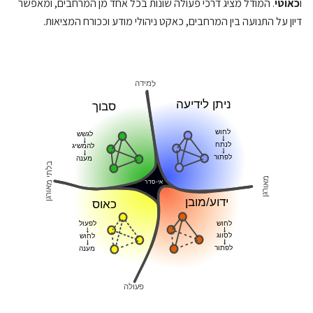
ו
כאוטי
. המודל מציג דרכי פעולה שונות בכל אחד מן המרחבים, ומאפשר
דיון על התנועה בין המרחבים, כאקט ניהולי מודע וככורח המציאות.
למידה
ניתן לידיעה
סבוך
לחוש
לגשש
לנתח
להמשיג
לפתור
מענה
בלתי מאורגן
מאורגן
אי-סדר
ידוע/מובן
כאוס
לחוש
לפעול
לסווג
לחוש
לפתור
מענה
פעולה