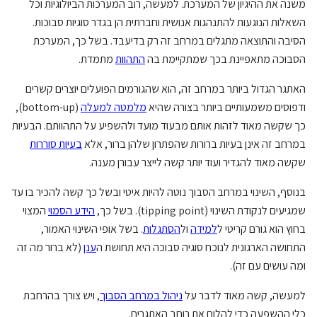
משנה את ההיגיון של המערכת. למעשה, רוב המערכות הביולוגיות וכל
השאלות הנוגעות להתנהגות אנושית וחברתית הן בגדר סוגיות סבוכות.
הסיבה והתוצאה מתגלים במרחב זה רק בדיעבד. בשל כך, המערכת
הסבוכה מתאפיינת בכך שמתקיימת בה
התהוות
מתמדת.
האתגר הגדול ביותר במרחב זה, הוא שהגורמים הפועלים יוצרים קשרים
ודפוסים משמעותיים ביותר בצורה שהיא
מלמטה למעלה
(bottom-up),
כך שקשה מאוד לזהות אותם מבעוד מועד ולהשפיע על התהוותם. הבעיות
במרחב זה אינן בעיות ברורות שהפתרון שלהן ברור, אלא
בעיות סוררות
שקשה מאוד להגדיר ועוד יותר קשה לייצר עבורן מענה.
בנוסף, השינוי במרחב הסבוך נוטה להיות איטי ובשל כך קשה להכיר בו עד
שמגיעים לנקודת השינוי (tipping point). בשל כך,
הידע הסמוי
המצוי
בחוץ הוא גורם קריטי ל
למידה
ול
הסתגלות
. בשל אופי השינוי האמור,
התחושה הארגונית לנוכח סוגיה סבוכה היא תחושת ה
ענן
(לא ברור מה זה
ומה עושים עם זה).
למעשה, קשה מאוד לדבר על
ניהול במרחב הסבוך
, ויש צורך בהרחבת
כלי ההשפעה כדי להלום את רוחב האתגרים.