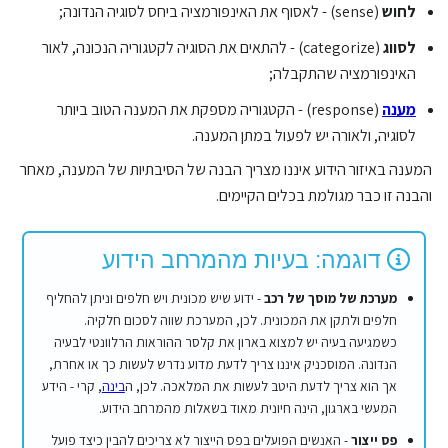
לחוש
(sense) - לאסוף את האינפורמציה ביחס לסוגיה הנדונה;
לסווג
(categorize) - להתאים את הסוגיה לקטגוריה הנכונה, לאור
האינפורמציה שהתקבלה;
מענה
(response) - הקטגוריה מספקת את המענה הטוב ביותר
לסוגיה, ולאורה יש לפעול במתן המענה.
המענה באיזור הידוע איננו מצריך הבנה של הסיבתיות של המענה, מאחר
והבנה זו כבר מגולמת בכלים הקיימים.
דוגמה: בעיות מהמרחב הידוע
מערכת של מוסך של רכב
- ידוע שיש מכונית ויש חלפים וניתן להחליף
חלפים ולתקן את המכונית. לכן, המערכת שווה לסכום חלקיה.
כשמגיעה בעיה יש למצוא בארון את קלסר ההוראות הרלוונטי לבעיה
הנדונה. המוסכניק איננו צריך לדעת מדוע נדרש לעשות כך או אחרת,
אך הוא צריך לדעת היטב לעשות את המלאכה. לכן, ה
בינה
, קרי - הידע
המעשי בארגון, הינה חיונית מאוד בשאלות מהמרחב הידוע.
פס ייצור
- האנשים הפועלים בפס הייצור לא צריכים להבין כיצד פועל