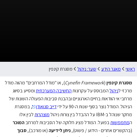
ראשי
מאגר הידע
שער: ניהול
מסגרת קינפין
מסגרת קינפין
(
Cynefin Framework
), או "מודל המרחבים" מהווה מודל
מרכזי ל
ניהול
המבוסס על עקרונות
החשיבה המערכתית
ומסייע בסיווג
מרחבי אי הוודאות בחיים הארגוניים ובהבנת סביבות הפעולה השונות של
הניהול. המודל נוצר בסוף שנות ה-90 על ידי
דייב סנואודן
, במסגרת
מחקר שנוהל ב-IBM על ההבדל בין צורות ניהול
מוצהרות
לבין אלו
ה
מתממשות
בפועל. המודל מציג חלוקה של הסביבות למרחב
המוכר
(בהקשרים אחרים - הידוע / פשוט),
ניתן לידיעה
(או מורכב),
סבוך