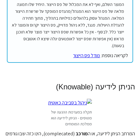
המוצר השלם, ואף לא את המכלול של פס הייצור. היחיד שלו תמונה
מלאה של פס הייצור הוא המנהל/מהנדס המופקד על שרשרת הייצור
המלאה. המנהל עסוק בלהעלים כפילויות בתהליך, מתוך חתירה
להגדלת היעילות. מנגד, ללא ניהול מדוייק, פס הייצור יקרוס והמוצר לא
ייוצר כלל. לבסוף - אין כל אפשרות שפס הייצור ייצר מוצר שלא תוכנן
מראש (אין אפשרות שפס ייצור לאופנועים יגלה שיצא לו אוטובוס
בטעות).
לקריאה נוספת:
מודל פס הייצור
הניתן לידיעה (Knowable)
תקלה במערכות ההנעה של
מטוסים - הניתן לידיעה הוא
ממלכת המומחים
המרחב הניתן לידיעה, או ה
מורכב
(complecated), הינו כזה שבו גורמים