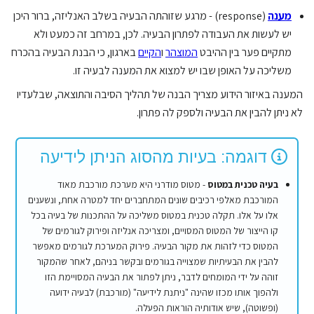
מענה
(response) - מרגע שזוהתה הבעיה בשלב האנליזה, ברור היכן
יש לעשות את העבודה לפתרון הבעיה. לכן, במרחב זה כמעט ולא
מתקיים פער בין ההיבט
המוצהר
ו
הקיים
בארגון, כי הבנת הבעיה בהכרח
משליכה על האופן שבו יש למצוא את המענה לבעיה זו.
המענה באיזור הידוע מצריך הבנה של תהליך הסיבה והתוצאה, שבלעדיו
לא ניתן להבין את הבעיה ולספק לה פתרון.
דוגמה: בעיות מהסוג הניתן לידיעה
בעיה טכנית במטוס
- מטוס מודרני היא מערכת מורכבת מאוד
המורכבת מאלפי רכיבים שונים המתחברים יחד למטרה אחת, ונשענים
אלו על אלו. תקלה טכנית במטוס משליכה על ההתכנות של בעיה בכל
קו הייצור של המטוס המסויים, ומצריכה אנליזה ופירוק לגורמים של
המטוס כדי לזהות את מקור הבעיה. פירוק המערכת לגורמים מאפשר
להבין את הבעיתיות שמצוייה בגורמים ובקשר בניהם, לאחר שהמקור
זוהה על ידי המומחים לדבר, ניתן לפתור את הבעיה המסויימת הזו
ולהפוך אותו מכזו שהינה "ניתנת לידיעה" (מורכבת) לבעיה ידועה
(ופשוטה), שיש אודותיה הוראות הפעלה.