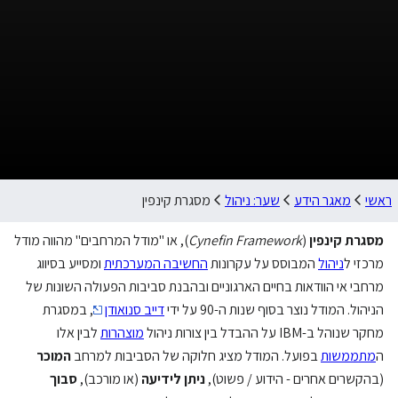
ראשי
מאגר הידע
שער: ניהול
מסגרת קינפין
מסגרת קינפין
(
Cynefin Framework
), או "מודל המרחבים" מהווה מודל
מרכזי ל
ניהול
המבוסס על עקרונות
החשיבה המערכתית
ומסייע בסיווג
מרחבי אי הוודאות בחיים הארגוניים ובהבנת סביבות הפעולה השונות של
הניהול. המודל נוצר בסוף שנות ה-90 על ידי
דייב סנואודן
, במסגרת
מחקר שנוהל ב-IBM על ההבדל בין צורות ניהול
מוצהרות
לבין אלו
ה
מתממשות
בפועל. המודל מציג חלוקה של הסביבות למרחב
המוכר
(בהקשרים אחרים - הידוע / פשוט),
ניתן לידיעה
(או מורכב),
סבוך