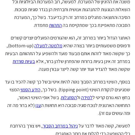
משנה את ההיגיון של המערכת. למעשה, רוב המערכות הביולוגיות וכל
השאלות הנוגעות להתנהגות אנושית וחברתית הן בגדר סוגיות סבוכות.
הסיבה והתוצאה מתגלים במרחב זה רק בדיעבד. בשל כך, המערכת
הסבוכה מתאפיינת בכך שמתקיימת בה
התהוות
מתמדת.
האתגר הגדול ביותר במרחב זה, הוא שהגורמים הפועלים יוצרים קשרים
ודפוסים משמעותיים ביותר בצורה שהיא
מלמטה למעלה
(bottom-up),
כך שקשה מאוד לזהות אותם מבעוד מועד ולהשפיע על התהוותם. הבעיות
במרחב זה אינן בעיות ברורות שהפתרון שלהן ברור, אלא
בעיות סוררות
שקשה מאוד להגדיר ועוד יותר קשה לייצר עבורן מענה.
בנוסף, השינוי במרחב הסבוך נוטה להיות איטי ובשל כך קשה להכיר בו עד
שמגיעים לנקודת השינוי (tipping point). בשל כך,
הידע הסמוי
המצוי
בחוץ הוא גורם קריטי ל
למידה
ול
הסתגלות
. בשל אופי השינוי האמור,
התחושה הארגונית לנוכח סוגיה סבוכה היא תחושת ה
ענן
(לא ברור מה זה
ומה עושים עם זה).
למעשה, קשה מאוד לדבר על
ניהול במרחב הסבוך
, ויש צורך בהרחבת
כלי ההשפעה כדי להלום את רוחב האתגרים.