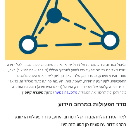
הניהול במרחב הידוע מושתת על ניהול שרואה את התמונה הכוללת ומבהיר לכל יחידה
וגורם כיצד הם צריכים לפעול כדי לסייע לתהליך הכללי (ר' להלן - פס ההייצור). זאת,
מאחר והידע מאורגן, מוסדר ומקוטלג, ולאור כך ניתן לשייך איש איש למלאכתו
הספיציפית. לקשר בין היחידות, לעומת זאת, חשיבות פחותה בתוך מכלול זה. כל אלו
יוצרים מבנה קלאסי של פס ייצור - רק המנהל (בראש הפירמידה) רואה את התמונה
כולה ולכן יכול להכווין את הפעולות
מלמעלה למטה
(מתוך:
מסגרת קינפין
סדר הפעולות במרחב הידוע
לאור הסדר הגלוי והמבורר של המרחב הידוע, סדר הפעולות הרלוונטי
בהתמודדות עם סוגיות מן הסוג הזה הינו: