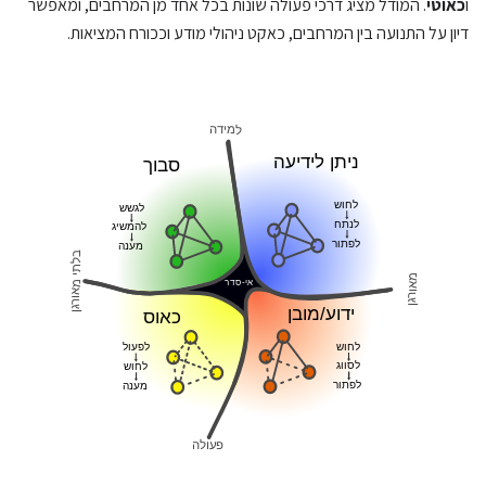
ו
כאוטי
. המודל מציג דרכי פעולה שונות בכל אחד מן המרחבים, ומאפשר
דיון על התנועה בין המרחבים, כאקט ניהולי מודע וככורח המציאות.
למידה
ניתן לידיעה
סבוך
לחוש
לגשש
לנתח
להמשיג
לפתור
מענה
בלתי מאורגן
מאורגן
אי-סדר
ידוע/מובן
כאוס
לחוש
לפעול
לסווג
לחוש
לפתור
מענה
פעולה