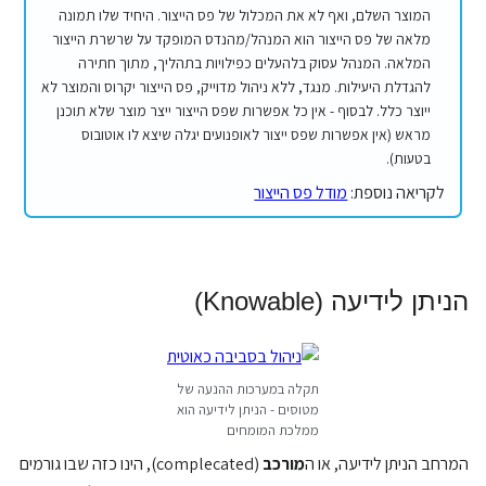
המוצר השלם, ואף לא את המכלול של פס הייצור. היחיד שלו תמונה
מלאה של פס הייצור הוא המנהל/מהנדס המופקד על שרשרת הייצור
המלאה. המנהל עסוק בלהעלים כפילויות בתהליך, מתוך חתירה
להגדלת היעילות. מנגד, ללא ניהול מדוייק, פס הייצור יקרוס והמוצר לא
ייוצר כלל. לבסוף - אין כל אפשרות שפס הייצור ייצר מוצר שלא תוכנן
מראש (אין אפשרות שפס ייצור לאופנועים יגלה שיצא לו אוטובוס
בטעות).
לקריאה נוספת:
מודל פס הייצור
הניתן לידיעה (Knowable)
תקלה במערכות ההנעה של
מטוסים - הניתן לידיעה הוא
ממלכת המומחים
המרחב הניתן לידיעה, או ה
מורכב
(complecated), הינו כזה שבו גורמים