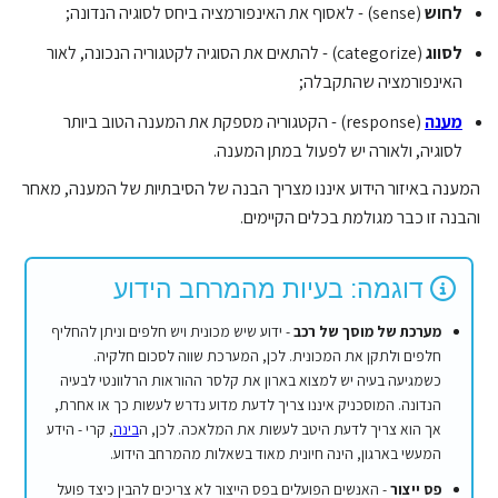
לחוש
(sense) - לאסוף את האינפורמציה ביחס לסוגיה הנדונה;
לסווג
(categorize) - להתאים את הסוגיה לקטגוריה הנכונה, לאור
האינפורמציה שהתקבלה;
מענה
(response) - הקטגוריה מספקת את המענה הטוב ביותר
לסוגיה, ולאורה יש לפעול במתן המענה.
המענה באיזור הידוע איננו מצריך הבנה של הסיבתיות של המענה, מאחר
והבנה זו כבר מגולמת בכלים הקיימים.
דוגמה: בעיות מהמרחב הידוע
מערכת של מוסך של רכב
- ידוע שיש מכונית ויש חלפים וניתן להחליף
חלפים ולתקן את המכונית. לכן, המערכת שווה לסכום חלקיה.
כשמגיעה בעיה יש למצוא בארון את קלסר ההוראות הרלוונטי לבעיה
הנדונה. המוסכניק איננו צריך לדעת מדוע נדרש לעשות כך או אחרת,
אך הוא צריך לדעת היטב לעשות את המלאכה. לכן, ה
בינה
, קרי - הידע
המעשי בארגון, הינה חיונית מאוד בשאלות מהמרחב הידוע.
פס ייצור
- האנשים הפועלים בפס הייצור לא צריכים להבין כיצד פועל