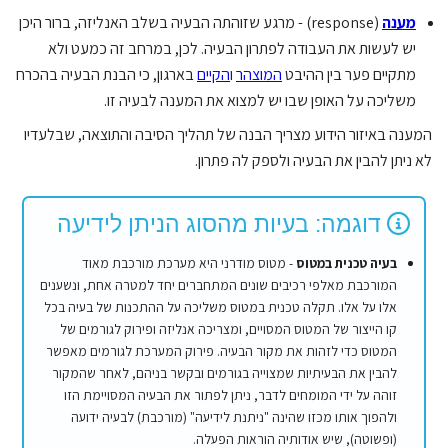
מענה
(response) - מרגע שזוהתה הבעיה בשלב האנליזה, ברור היכן
יש לעשות את העבודה לפתרון הבעיה. לכן, במרחב זה כמעט ולא
מתקיים פער בין ההיבט
המוצהר
ו
הקיים
בארגון, כי הבנת הבעיה בהכרח
משליכה על האופן שבו יש למצוא את המענה לבעיה זו.
המענה באיזור הידוע מצריך הבנה של תהליך הסיבה והתוצאה, שבלעדיו
לא ניתן להבין את הבעיה ולספק לה פתרון.
דוגמה: בעיות מהסוג הניתן לידיעה
בעיה טכנית במטוס
- מטוס מודרני היא מערכת מורכבת מאוד
המורכבת מאלפי רכיבים שונים המתחברים יחד למטרה אחת, ונשענים
אלו על אלו. תקלה טכנית במטוס משליכה על ההתכנות של בעיה בכל
קו הייצור של המטוס המסויים, ומצריכה אנליזה ופירוק לגורמים של
המטוס כדי לזהות את מקור הבעיה. פירוק המערכת לגורמים מאפשר
להבין את הבעיתיות שמצוייה בגורמים ובקשר בניהם, לאחר שהמקור
זוהה על ידי המומחים לדבר, ניתן לפתור את הבעיה המסויימת הזו
ולהפוך אותו מכזו שהינה "ניתנת לידיעה" (מורכבת) לבעיה ידועה
(ופשוטה), שיש אודותיה הוראות הפעלה.