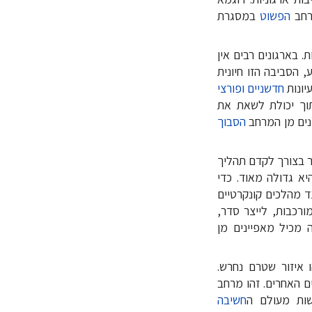
מרחב
הפשוט
במסגרת
 בארגונים רבים אין
, הסביבה הזו חיונית
יונות
חדשניים ופורצי
וך יכולת לשאת את
נים מן המרחב
הסבוך
ר בצורך לקדם תהליך
א גדולה מאוד. כדי
ד מהלכים קונקרטיים
ורכבות, לייצר סדר,
ה מכיל מאפיינים מן
No man'", במובן שזהו איזור שטרם נחרש.
ם האחרים. זהו מרחב
ישות מעולם ה
חשיבה