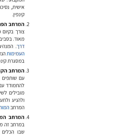
אישית, נסיכת
קינפין.
המרחב הפנ
צורך בקיום מ
מאוד. בסביב
דרך
. המנהיג
העמימות
הנד
במסגרת קינפי
המרחב הקו
עם שותפים ר
להתמודד עם 
מובילים לשי
ולהניע ולתע
המרחב
המור
המרחב המע
במרחב זה מו
שבו הכלים ה