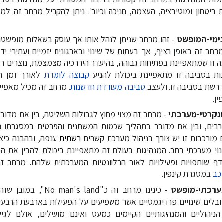
 ביטחון ומוטיבציה, העצמה, חניכה וכיוב'. ניתן להקביל מרחב זה ל
ימי-המופשט
- זהו מרחב שניתן לנהל אותו אך עוסק בשאלות מופשטות.
רחב זה באופן רציף, אך בעתות של שינוי ובארגונים יזמיים ועתירי ידע
ה זו שמתאפיינת בפתיחות גבוהה, בהיעדר היררכיה מצמצמת, נוצרים רע
ות בסביבה זו מתאפיינת ביכולת להניע
קבוצה לומדת
לאורך זמן ת
רשת בסביבה זו. ולעצב
סביבה מעודדת חדשנות
. מרחב זה מכיל מאפיי
ן.
נקרטי-מערכתי
- מרחב זה מצוי מחוץ לגבולות השליטה, בין אם מדוב
בים, ובין אם מדובר בתהליך שכמות המשתנים והפרטים במסגרתו הי
מורכבות זו יש צורך בניהול מערכת קשרים
רשתית
ענפה, ובהבנה כיצ
נוי מערכתי רחב. המנהיגות בעולם זה מתאפיינת ביכולת להבין את המ
דף שותפויות ופעילויות לאור הרלוונטיות המערכתית שלהם. מרחב ז
כב
במסגרת קינפין.
רכתי-מופשט
- כינינו מרחב זה כ"s land
בלים שינויים פרדיגמטיים אשר משפיעים על הפעילות בארבעת הרבעי
ניהוליים והמנהיגותיים הקיימים כמעט ואינם מועילים, אולם לג