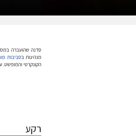
קפיצה
קפיצה
לניווט
לחיפוש
מנהיגות ב
סביבות מור
הקונקרטי והמופשט. על
רקע