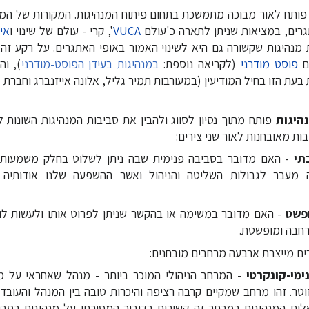
פותח לאור מבוכה מתמשכת בתחום פיתוח המנהיגות. המקורות של המבו
גרים, במציאות שניתן לתארה כ'עולם
VUCA
', קרי - עולם של שינוי ו
אי-
 מנהיגות שקשורה גם היא לשינוי האמור באופי האתגרים. על רקע זה
לם
פוסט מודרני
(לקריאה נוספת:
במנהיגות בעידן הפוסט-מודרני
), וה
בעת הזו בחיל המודיעין (במעורבות תמיר גליל, אלונה אייזנברג וחברת 
פותח מתוך נסיון לסווג ולהבין את סביבות המנהיגות השונות 
בות מאובחנות לאור שני צירים:
תי
- האם מדובר בסביבה פנימית שבה ניתן לשלוט בחלק משמעותי 
 מעבר לגבולות השליטה והניהול ואשר ההשפעה שלנו אודותיה 
פשט
- האם מדובר במשימה או בהקשר שניתן לפרוט אותו ולעשות לו 
חבה ומופשטת.
רים מייצרת ארבעה מרחבים מובחנים:
מי-קונקרטי
- המרחב הניהולי המוכר ביותר - מנהל שאחראי על מי
וטר. זהו מרחב שמקיים קרבה רציפה והיכרות טובה בין המנהל והעובדי
לות המנהיגות במרחב זה קשורות בדיבור המסורתי על מנהיגות בסביב