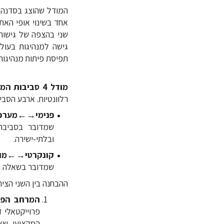
המודל שהוצג בסדנה 
אחד בשינוי אופי האת
שני בהצפה של גישות
גישה למנהיגות בעו
תפיסת פיתוח מנהיגות 
מודל 4 סביבות המנהיגות
רלוונטיות. ארבע הסבי
פנימי→←מערכ
שמדובר בסביבה
ובלתי-ישירה.
קונקרטי→←מו
שמדובר בשאלה ר
ההבחנה בין השני הצי
המרחב הפני
פרוייקטאלי ז
המקצועי. שא