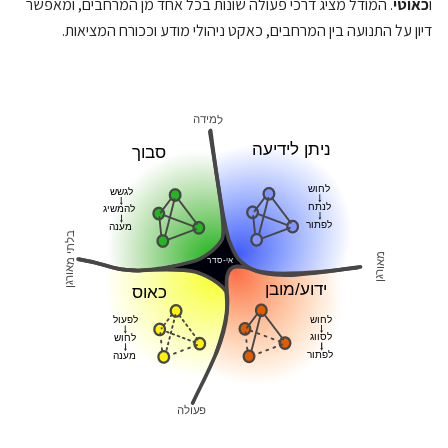
ו
כאוטי
. המודל מציג דרכי פעולה שונות בכל אחד מן המרחבים, ומאפשר
דיון על התנועה בין המרחבים, כאקט ניהולי מודע וככורח המציאות.
למידה
ניתן לידיעה
סבוך
לחוש
לגשש
לנתח
להמשיג
לפתור
מענה
בלתי מאורגן
מאורגן
אי-סדר
ידוע/מובן
כאוס
לחוש
לפעול
לסווג
לחוש
לפתור
מענה
פעולה