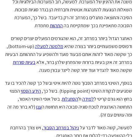
משנה את ההיגיון של המערכת. למעשה, רוב המערכות הביולוגיות וכל
השאלות הנוגעות להתנהגות אנושית וחברתית הן בגדר סוגיות סבוכות.
הסיבה והתוצאה מתגלים במרחב זה רק בדיעבד. בשל כך, המערכת
הסבוכה מתאפיינת בכך שמתקיימת בה
התהוות
מתמדת.
האתגר הגדול ביותר במרחב זה, הוא שהגורמים הפועלים יוצרים קשרים
ודפוסים משמעותיים ביותר בצורה שהיא
מלמטה למעלה
(bottom-up),
כך שקשה מאוד לזהות אותם מבעוד מועד ולהשפיע על התהוותם. הבעיות
במרחב זה אינן בעיות ברורות שהפתרון שלהן ברור, אלא
בעיות סוררות
שקשה מאוד להגדיר ועוד יותר קשה לייצר עבורן מענה.
בנוסף, השינוי במרחב הסבוך נוטה להיות איטי ובשל כך קשה להכיר בו עד
שמגיעים לנקודת השינוי (tipping point). בשל כך,
הידע הסמוי
המצוי
בחוץ הוא גורם קריטי ל
למידה
ול
הסתגלות
. בשל אופי השינוי האמור,
התחושה הארגונית לנוכח סוגיה סבוכה היא תחושת ה
ענן
(לא ברור מה זה
ומה עושים עם זה).
למעשה, קשה מאוד לדבר על
ניהול במרחב הסבוך
, ויש צורך בהרחבת
כלי ההשפעה כדי להלום את רוחב האתגרים.