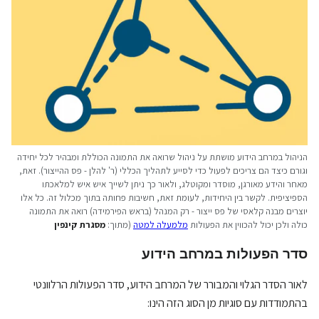
הניהול במרחב הידוע מושתת על ניהול שרואה את התמונה הכוללת ומבהיר לכל יחידה
וגורם כיצד הם צריכים לפעול כדי לסייע לתהליך הכללי (ר' להלן - פס ההייצור). זאת,
מאחר והידע מאורגן, מוסדר ומקוטלג, ולאור כך ניתן לשייך איש איש למלאכתו
הספיציפית. לקשר בין היחידות, לעומת זאת, חשיבות פחותה בתוך מכלול זה. כל אלו
יוצרים מבנה קלאסי של פס ייצור - רק המנהל (בראש הפירמידה) רואה את התמונה
כולה ולכן יכול להכווין את הפעולות
מלמעלה למטה
(מתוך:
מסגרת קינפין
סדר הפעולות במרחב הידוע
לאור הסדר הגלוי והמבורר של המרחב הידוע, סדר הפעולות הרלוונטי
בהתמודדות עם סוגיות מן הסוג הזה הינו: