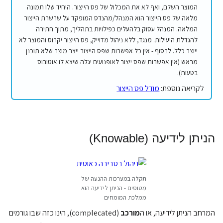
המוצר השלם, ואף לא את המכלול של פס הייצור. היחיד שלו תמונה
מלאה של פס הייצור הוא המנהל/מהנדס המופקד על שרשרת הייצור
המלאה. המנהל עסוק בלהעלים כפילויות בתהליך, מתוך חתירה
להגדלת היעילות. מנגד, ללא ניהול מדוייק, פס הייצור יקרוס והמוצר לא
ייוצר כלל. לבסוף - אין כל אפשרות שפס הייצור ייצר מוצר שלא תוכנן
מראש (אין אפשרות שפס ייצור לאופנועים יגלה שיצא לו אוטובוס
בטעות).
לקריאה נוספת:
מודל פס הייצור
הניתן לידיעה (Knowable)
תקלה במערכות ההנעה של
מטוסים - הניתן לידיעה הוא
ממלכת המומחים
המרחב הניתן לידיעה, או ה
מורכב
(complecated), הינו כזה שבו גורמים