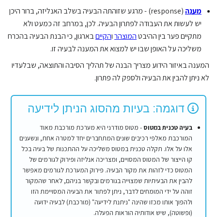
מענה
(response) - מרגע שזוהתה הבעיה בשלב האנליזה, ברור היכן
יש לעשות את העבודה לפתרון הבעיה. לכן, במרחב זה כמעט ולא
מתקיים פער בין ההיבט
המוצהר
ו
הקיים
בארגון, כי הבנת הבעיה בהכרח
משליכה על האופן שבו יש למצוא את המענה לבעיה זו.
המענה באיזור הידוע מצריך הבנה של תהליך הסיבה והתוצאה, שבלעדיו
לא ניתן להבין את הבעיה ולספק לה פתרון.
דוגמה: בעיות מהסוג הניתן לידיעה
בעיה טכנית במטוס
- מטוס מודרני היא מערכת מורכבת מאוד
המורכבת מאלפי רכיבים שונים המתחברים יחד למטרה אחת, ונשענים
אלו על אלו. תקלה טכנית במטוס משליכה על ההתכנות של בעיה בכל
קו הייצור של המטוס המסויים, ומצריכה אנליזה ופירוק לגורמים של
המטוס כדי לזהות את מקור הבעיה. פירוק המערכת לגורמים מאפשר
להבין את הבעיתיות שמצוייה בגורמים ובקשר בניהם, לאחר שהמקור
זוהה על ידי המומחים לדבר, ניתן לפתור את הבעיה המסויימת הזו
ולהפוך אותו מכזו שהינה "ניתנת לידיעה" (מורכבת) לבעיה ידועה
(ופשוטה), שיש אודותיה הוראות הפעלה.