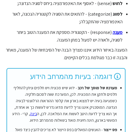
לחוש
(sense) - לאסוף את האינפורמציה ביחס לסוגיה הנדונה;
לסווג
(categorize) - להתאים את הסוגיה לקטגוריה הנכונה, לאור
האינפורמציה שהתקבלה;
מענה
(response) - הקטגוריה מספקת את המענה הטוב ביותר
לסוגיה, ולאורה יש לפעול במתן המענה.
המענה באיזור הידוע איננו מצריך הבנה של הסיבתיות של המענה, מאחר
והבנה זו כבר מגולמת בכלים הקיימים.
דוגמה: בעיות מהמרחב הידוע
מערכת של מוסך של רכב
- ידוע שיש מכונית ויש חלפים וניתן להחליף
חלפים ולתקן את המכונית. לכן, המערכת שווה לסכום חלקיה.
כשמגיעה בעיה יש למצוא בארון את קלסר ההוראות הרלוונטי לבעיה
הנדונה. המוסכניק איננו צריך לדעת מדוע נדרש לעשות כך או אחרת,
אך הוא צריך לדעת היטב לעשות את המלאכה. לכן, ה
בינה
, קרי - הידע
המעשי בארגון, הינה חיונית מאוד בשאלות מהמרחב הידוע.
פס ייצור
- האנשים הפועלים בפס הייצור לא צריכים להבין כיצד פועל