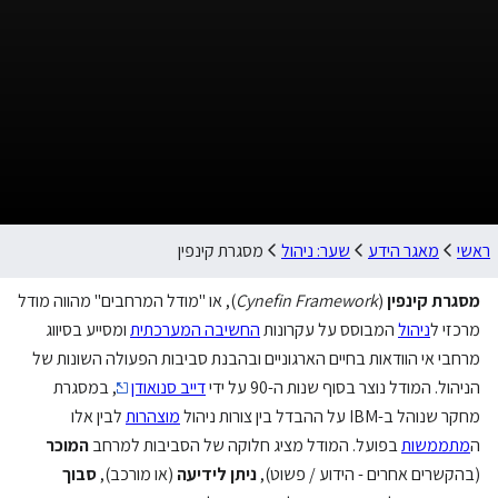
ראשי
מאגר הידע
שער: ניהול
מסגרת קינפין
מסגרת קינפין
(
Cynefin Framework
), או "מודל המרחבים" מהווה מודל
מרכזי ל
ניהול
המבוסס על עקרונות
החשיבה המערכתית
ומסייע בסיווג
מרחבי אי הוודאות בחיים הארגוניים ובהבנת סביבות הפעולה השונות של
הניהול. המודל נוצר בסוף שנות ה-90 על ידי
דייב סנואודן
, במסגרת
מחקר שנוהל ב-IBM על ההבדל בין צורות ניהול
מוצהרות
לבין אלו
ה
מתממשות
בפועל. המודל מציג חלוקה של הסביבות למרחב
המוכר
(בהקשרים אחרים - הידוע / פשוט),
ניתן לידיעה
(או מורכב),
סבוך